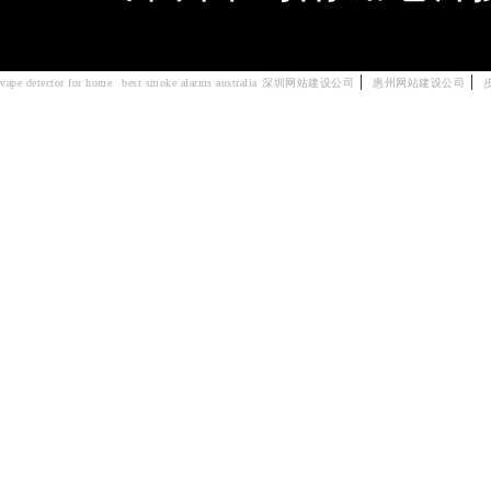
|
|
vape detector for home
best smoke alarms australia
深圳网站建设公司
惠州网站建设公司