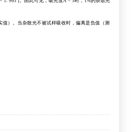
0. 0043 = 1. 963 ]。由此可见，吸光度A = 3时，1%的杂散光
实值）。当杂散光不被试样吸收时，偏离是负值（测