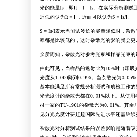
光的能量Is，即It = I + Is。在实际分
近似的认为It = I ，近而可以认为S = Is/I。
S = Is/I表示当测试波长的能量降低
率都是比较低的，这时杂散光的影响就会更加
众所周知，杂散光对参考光束和样品光束的
由此可见，当样品的透射比为10%时（即吸光度为
光度从1. 000降到0. 996。当杂散光为0. 05
基本能满足所有常规分析测试和质检工作的要
光光度计的杂散光都在0. 01%以下。从
司一家的TU-1901的杂散光为0. 01
见分光光度计要赶超国际先进水平还需继续
杂散光对分析测试结果的误差影响是随着吸光度值