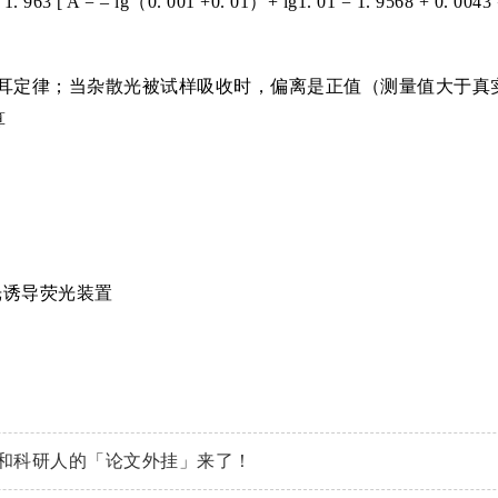
 A = – lg（0. 001 +0. 01）+ lg1. 01 = 1. 9568 + 
耳定律；当杂散光被试样吸收时，偏离是正值（测量值大于真
算
光诱导荧光装置
和科研人的「论文外挂」来了！