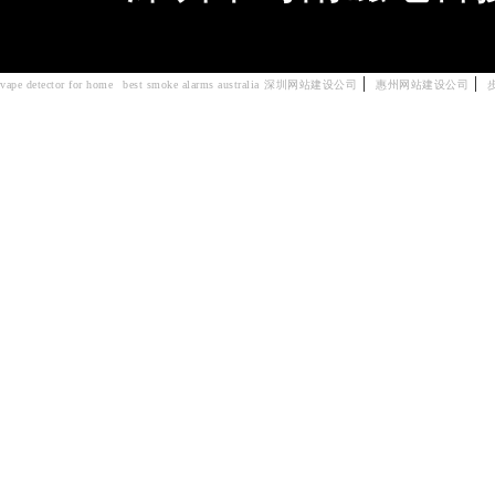
|
|
vape detector for home
best smoke alarms australia
深圳网站建设公司
惠州网站建设公司