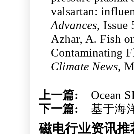
valsartan: influ
Advances
, Issue
Azhar, A. Fish o
Contaminating F
Climate News
, M
上一篇:
Ocea
下一篇:
基于海
磁电行业资讯推