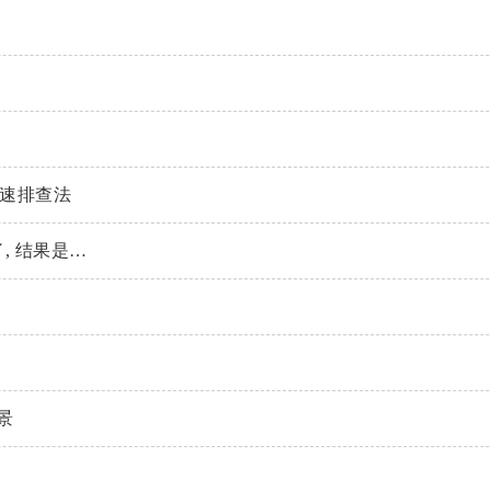
极速排查法
, 结果是…
景