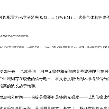
2 可以配置为光学分辨率 0.43 nm（FWHM）。这是气体和
2 表现出更高的分辨率性能。
可比较的光学分辨率。不同之处在于，Ocean SR2 的分辨率为 50 μ m 狭缝，而比较光谱仪需要
围内的光谱更加平衡，也就是说，用户无需饱和光谱的某些波段即可
个区域则存在较低的信号电平。在灵敏度较低的区域增加信号
很高的波长趋于饱和。
增加积分时间——前提是需要有足够的光强度——以及信噪比
然后采集参照光谱，最后测量样本。基本上，我们要将参考光